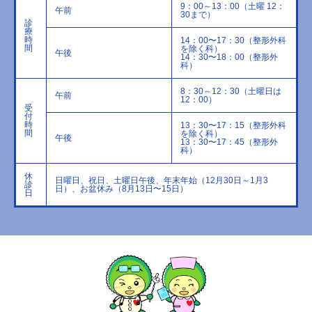
9：00～13：00（土曜 12：
午前
30まで）
診
療
時
14：00〜17：30（整形外科
間
を除く科）
午後
14：30〜18：00（整形外
科）
8：30～12：30（土曜日は
午前
12：00）
受
付
時
13：30〜17：15（整形外科
間
を除く科）
午後
13：30〜17：45（整形外
科）
休
日曜日、祝日、土曜日午後、年末年始（12月30日～1月3
診
日）、お盆休み（8月13日〜15日）
日