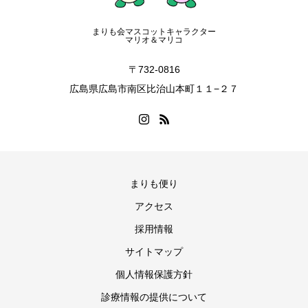
まりも会マスコットキャラクター
マリオ＆マリコ
〒732-0816
広島県広島市南区比治山本町１１−２７
まりも便り
アクセス
ヒロシマ平松病院 案内
採用情報
よくあるご質問にお答えします
サイトマップ
個人情報保護方針
診療情報の提供について