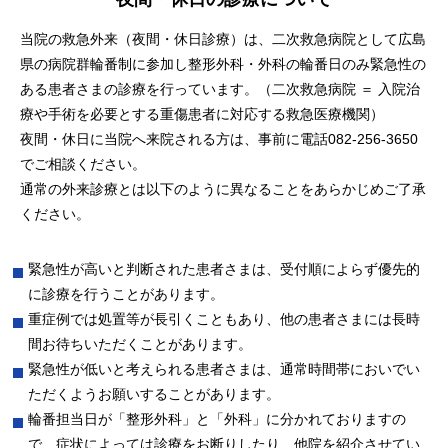
健康診断予防医療外来
（自由診療）
当院の救急外来（夜間・休日診療）は、二次救急病院として広島
県の病院群輪番制に参加し整形外科・外科の輪番日のみ緊急性の
ある患者さまの診療を行っています。（二次救急病院 ＝ 入院治
療や手術を必要とする重傷患者に対応する救急医療機関）
夜間・休日に当院へ来院される方は、事前に電話
082-256-3650
でご相談ください。
通常の外来診療とは以下のように異なることをあらかじめご了承
ください。
緊急性が高いと判断された患者さまは、受付順によらず優先的
に診療を行うことがあります。
重症例では処置等が長引くこともあり、他の患者さまには長時
間お待ちいただくことがあります。
緊急性が低いと考えられる患者さまは、通常時間帯においでい
ただくようお願いすることがあります。
輪番担当日が「整形外科」と「外科」に分かれておりますの
で、症状によっては診療をお断りしたり、他院を紹介させてい