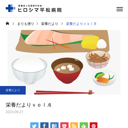
まりも便り
栄養だより
栄養だよりｖｏｌ.6
救急外来
整形外
栄養だより
形成外科
歯科口腔
栄養だよりｖｏｌ.6
2023.09.27