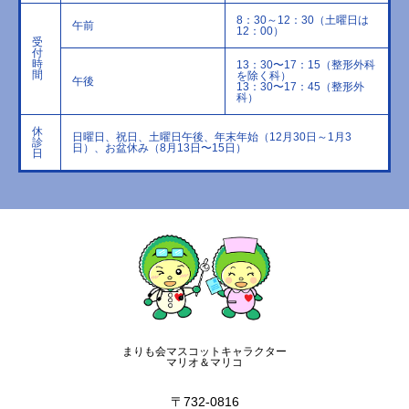
8：30～12：30（土曜日は
午前
12：00）
受
付
時
13：30〜17：15（整形外科
間
を除く科）
午後
13：30〜17：45（整形外
科）
休
日曜日、祝日、土曜日午後、年末年始（12月30日～1月3
診
日）、お盆休み（8月13日〜15日）
日
まりも会マスコットキャラクター
マリオ＆マリコ
〒732-0816