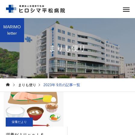
MARIMO
letter
まりも便り
救急外来
整形外
まりも便り
2023年 9月の記事一覧
形成外科
歯科口腔
栄養だより
栄養だよりｖｏｌ.6