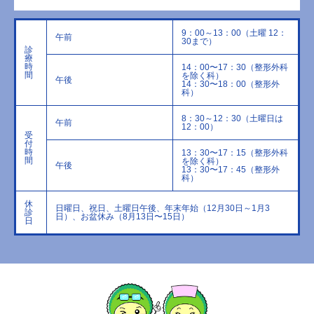
9：00～13：00（土曜 12：
午前
30まで）
診
療
時
14：00〜17：30（整形外科
間
を除く科）
午後
14：30〜18：00（整形外
科）
8：30～12：30（土曜日は
午前
12：00）
受
付
時
13：30〜17：15（整形外科
間
を除く科）
午後
13：30〜17：45（整形外
科）
休
日曜日、祝日、土曜日午後、年末年始（12月30日～1月3
診
日）、お盆休み（8月13日〜15日）
日