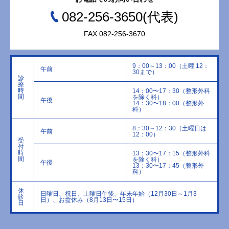
082-256-3650(代表)
FAX:082-256-3670
9：00～13：00（土曜 12：
午前
30まで）
診
療
時
14：00〜17：30（整形外科
間
を除く科）
午後
14：30〜18：00（整形外
科）
8：30～12：30（土曜日は
午前
12：00）
受
付
時
13：30〜17：15（整形外科
間
を除く科）
午後
13：30〜17：45（整形外
科）
休
日曜日、祝日、土曜日午後、年末年始（12月30日～1月3
診
日）、お盆休み（8月13日〜15日）
日