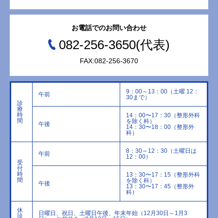
お電話でのお問い合わせ
082-256-3650(代表)
FAX:082-256-3670
9：00～13：00（土曜 12：
午前
30まで）
診
療
時
14：00〜17：30（整形外科
間
を除く科）
午後
14：30〜18：00（整形外
科）
8：30～12：30（土曜日は
午前
12：00）
受
付
時
13：30〜17：15（整形外科
間
を除く科）
午後
13：30〜17：45（整形外
科）
休
日曜日、祝日、土曜日午後、年末年始（12月30日～1月3
診